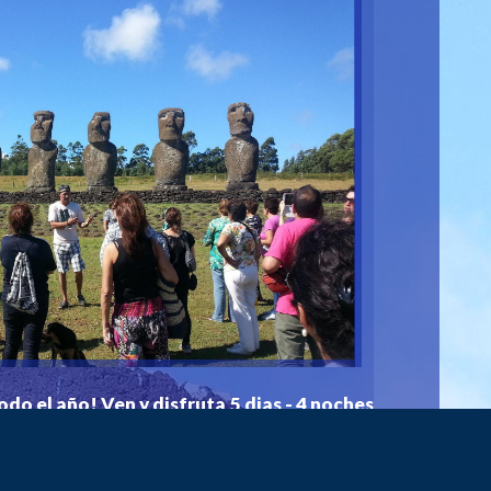
do el año! Ven y disfruta 5 dias - 4 noches 
vacaciones inolvidables.

r esta hermosa experiencia!! 

echas confirmadas para el año 2020! 