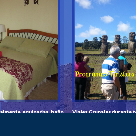
Programas Turísticos
almente equipadas, baño 
Viajes Grupales durante to
ales, dobles, triples y 
junto a tu familia de unas 
No te quedes fuera de vivi
Atentos! Pronto nuevas f